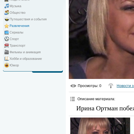
Музыка
Общество
Путешествия и события
Развлечения
Сериалы
Спорт
Транспорт
Фильмы и анимация
Хобби и образование
Юмор
Просмотры
: 0
Новости з
Описание материала
:
Ирина Ортман побеж