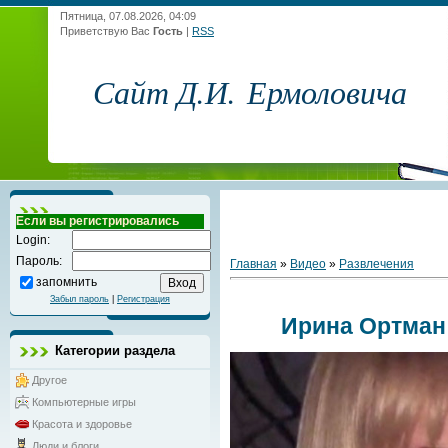
Пятница, 07.08.2026, 04:09
Приветствую Вас
Гость
|
RSS
Сайт Д.И. Ермоловича
Если вы регистрировались
Login:
Пароль:
Главная
»
Видео
»
Развлечения
запомнить
Забыл пароль
|
Регистрация
Ирина Ортман
Категории раздела
Другое
Компьютерные игры
Красота и здоровье
Люди и блоги