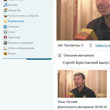
Музыка
Общество
Путешествия и события
Развлечения
Сериалы
Спорт
Транспорт
Фильмы и анимация
Просмотры
: 0
Новости з
Хобби и образование
Юмор
Описание материала
:
Сергей Кристовский выпуст
Язык
: Русский
Длительность материала
: 00:00:33