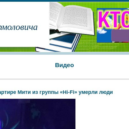
рмоловича
Видео
артире Мити из группы «Hi-Fi» умерли люди