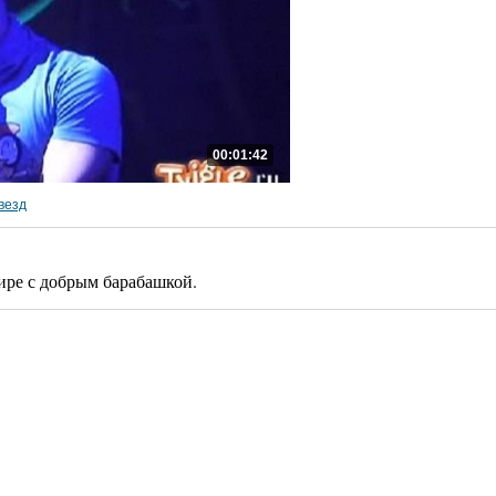
00:01:42
везд
ире с добрым барабашкой.