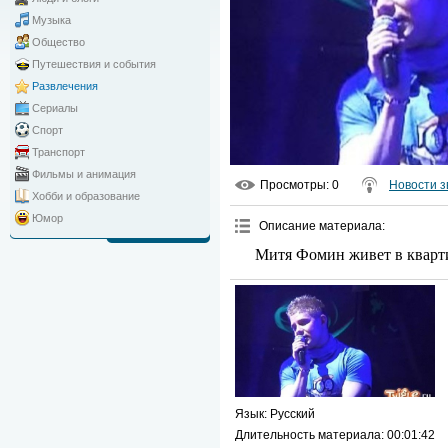
Музыка
Общество
Путешествия и события
Развлечения
Сериалы
Спорт
Транспорт
Фильмы и анимация
Просмотры
: 0
Новости з
Хобби и образование
Юмор
Описание материала
:
Митя Фомин живет в кварт
Язык
: Русский
Длительность материала
: 00:01:42