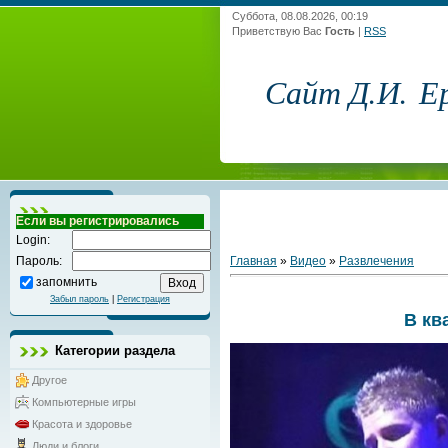
Суббота, 08.08.2026, 00:19
Приветствую Вас
Гость
|
RSS
Сайт Д.И. Е
Если вы регистрировались
Login:
Главная
»
Видео
»
Развлечения
Пароль:
запомнить
Забыл пароль
|
Регистрация
В кв
Категории раздела
Другое
Компьютерные игры
Красота и здоровье
Люди и блоги