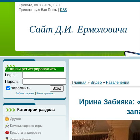
Суббота, 08.08.2026, 13:36
Приветствую Вас
Гость
|
RSS
Сайт Д.И. Ермоловича
Если вы регистрировались
Login:
Пароль:
Главная
»
Видео
»
Развлечения
запомнить
Забыл пароль
|
Регистрация
Ирина Забияка: 
Категории раздела
зап
Другое
Компьютерные игры
Красота и здоровье
Люди и блоги