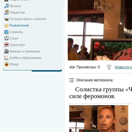
Музыка
Общество
Путешествия и события
Развлечения
Сериалы
Спорт
Транспорт
Фильмы и анимация
Хобби и образование
Юмор
Просмотры
: 0
Новости з
Описание материала
:
Солистка группы «Ч
силе феромонов.