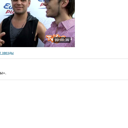
00:00:36
т звезды
ы».