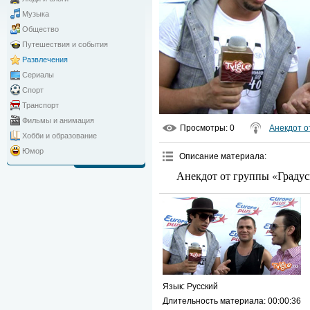
Музыка
Общество
Путешествия и события
Развлечения
Сериалы
Спорт
Транспорт
Фильмы и анимация
Просмотры
: 0
Анекдот о
Хобби и образование
Юмор
Описание материала
:
Анекдот от группы «Градус
Язык
: Русский
Длительность материала
: 00:00:36