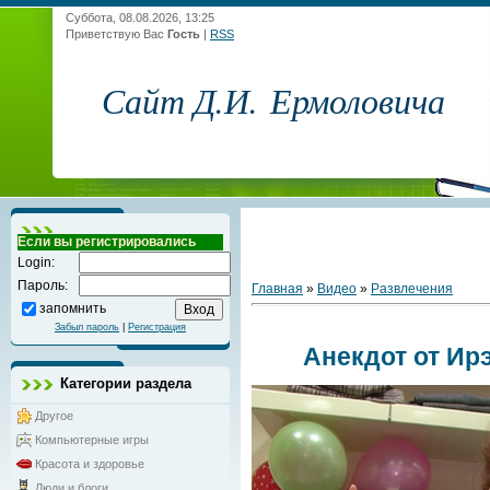
Суббота, 08.08.2026, 13:25
Приветствую Вас
Гость
|
RSS
Сайт Д.И. Ермоловича
Если вы регистрировались
Login:
Пароль:
Главная
»
Видео
»
Развлечения
запомнить
Забыл пароль
|
Регистрация
Анекдот от И
Категории раздела
Другое
Компьютерные игры
Красота и здоровье
Люди и блоги