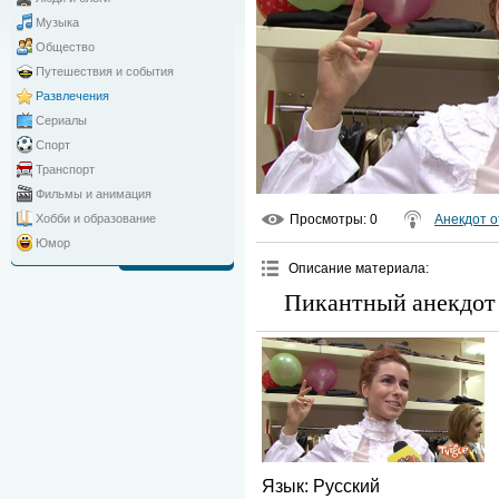
Музыка
Общество
Путешествия и события
Развлечения
Сериалы
Спорт
Транспорт
Фильмы и анимация
Просмотры
: 0
Анекдот о
Хобби и образование
Юмор
Описание материала
:
Пикантный анекдот
Язык
: Русский