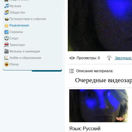
Музыка
Общество
Путешествия и события
Развлечения
Сериалы
Спорт
Транспорт
Фильмы и анимация
Просмотры
: 0
Звездные 
Хобби и образование
Юмор
Описание материала
:
Очередные видеозар
Язык
: Русский