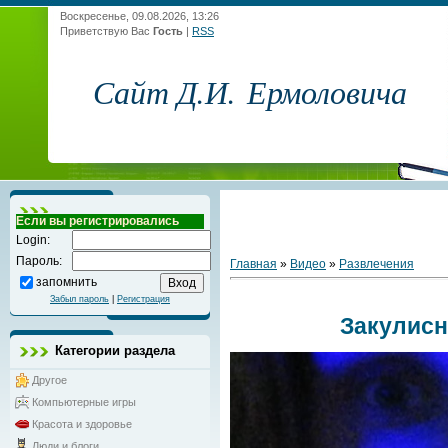
Воскресенье, 09.08.2026, 13:26
Приветствую Вас
Гость
|
RSS
Сайт Д.И. Ермоловича
Если вы регистрировались
Login:
Пароль:
Главная
»
Видео
»
Развлечения
запомнить
Забыл пароль
|
Регистрация
Закулис
Категории раздела
Другое
Компьютерные игры
Красота и здоровье
Люди и блоги