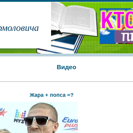
рмоловича
Видео
Жара + попса =?