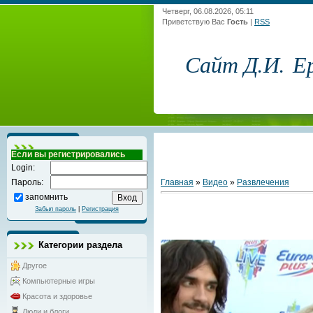
Четверг, 06.08.2026, 05:11
Приветствую Вас
Гость
|
RSS
Сайт Д.И. Е
Если вы регистрировались
Login:
Главная
»
Видео
»
Развлечения
Пароль:
запомнить
Забыл пароль
|
Регистрация
Категории раздела
Другое
Компьютерные игры
Красота и здоровье
Люди и блоги