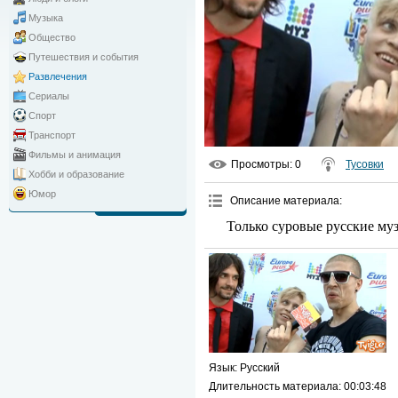
Музыка
Общество
Путешествия и события
Развлечения
Сериалы
Спорт
Транспорт
Фильмы и анимация
Просмотры
: 0
Тусовки
Хобби и образование
Юмор
Описание материала
:
Только суровые русские му
Язык
: Русский
Длительность материала
: 00:03:48