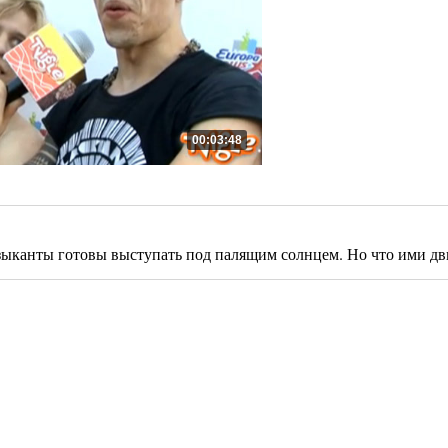
00:03:48
зыканты готовы выступать под палящим солнцем. Но что ими д