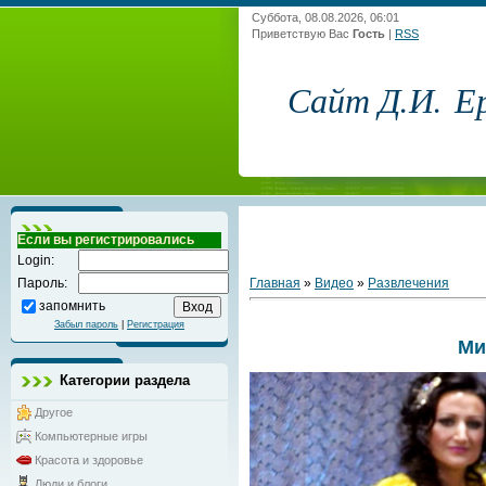
Суббота, 08.08.2026, 06:01
Приветствую Вас
Гость
|
RSS
Сайт Д.И. Е
Если вы регистрировались
Login:
Главная
»
Видео
»
Развлечения
Пароль:
запомнить
Забыл пароль
|
Регистрация
Ми
Категории раздела
Другое
Компьютерные игры
Красота и здоровье
Люди и блоги