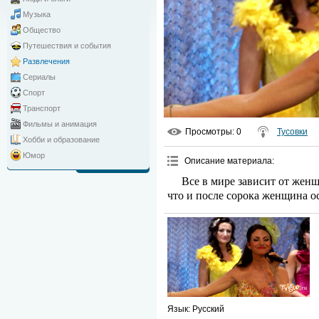
Музыка
Общество
Путешествия и события
Развлечения
Сериалы
Спорт
Транспорт
Фильмы и анимация
Просмотры
: 0
Тусовки
Хобби и образование
Юмор
Описание материала
:
Все в мире зависит от жен
что и после сорока женщина о
Язык
: Русский