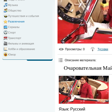
Музыка
Общество
Путешествия и события
Развлечения
Сериалы
Спорт
Транспорт
Фильмы и анимация
Просмотры
: 0
Тусовки
Хобби и образование
Юмор
Описание материала
:
Очаровательная Май
Язык
: Русский