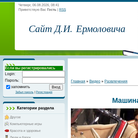
Четверг, 06.08.2026, 08:41
Приветствую Вас
Гость
|
RSS
Сайт Д.И. Ермоловича
Если вы регистрировались
Login:
Пароль:
Главная
»
Видео
»
Развлечения
запомнить
Забыл пароль
|
Регистрация
Машин
Категории раздела
Другое
Компьютерные игры
Красота и здоровье
Люди и блоги