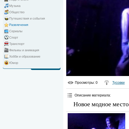
Музыка
Общество
Путешествия и события
Развлечения
Сериалы
Спорт
Транспорт
Фильмы и анимация
Хобби и образование
Юмор
Просмотры
: 0
Тусовки
Описание материала
:
Новое модное место