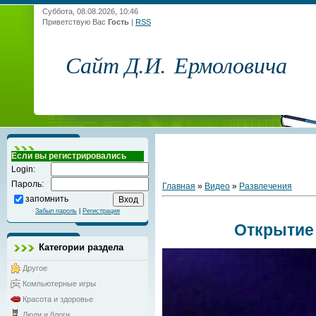
Суббота, 08.08.2026, 10:46
Приветствую Вас
Гость
|
RSS
Сайт Д.И. Ермоловича
Если вы регистрировались
Login:
Пароль:
Главная
»
Видео
»
Развлечения
запомнить
Забыл пароль
|
Регистрация
Открытие
Категории раздела
Другое
Компьютерные игры
Красота и здоровье
Люди и блоги