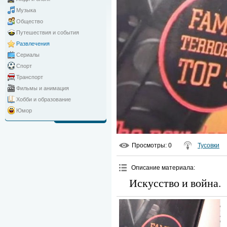
Музыка
Общество
Путешествия и события
Развлечения
Сериалы
Спорт
Транспорт
Фильмы и анимация
Хобби и образование
Юмор
Просмотры
: 0
Тусовки
Описание материала
:
Искусство и война.