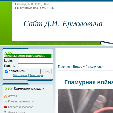
Пятница, 07.08.2026, 00:56
Приветствую Вас
Гость
|
RSS
Сайт Д.И. Ермоловича
Если вы регистрировались
Login:
Пароль:
Главная
»
Видео
»
Развлечения
запомнить
Забыл пароль
|
Регистрация
Гламурная войн
Категории раздела
Другое
Компьютерные игры
Красота и здоровье
Люди и блоги