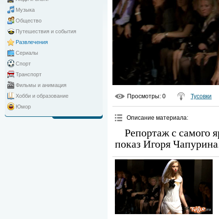
Музыка
Общество
Путешествия и события
Развлечения
Сериалы
Спорт
Транспорт
Фильмы и анимация
Просмотры
: 0
Тусовки
Хобби и образование
Юмор
Описание материала
:
Репортаж с самого 
показ Игоря Чапурина