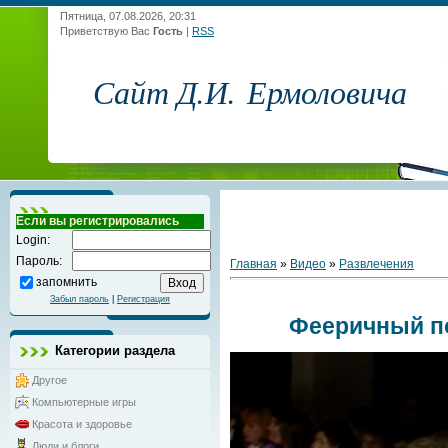
Пятница, 07.08.2026, 20:31
Приветствую Вас
Гость
|
RSS
Сайт Д.И. Ермоловича
Если вы регистрировались
Login:
Пароль:
Главная
»
Видео
»
Развлечения
запомнить
Забыл пароль
|
Регистрация
Фееричный п
Категории раздела
Другое
Компьютерные игры
Красота и здоровье
Люди и блоги