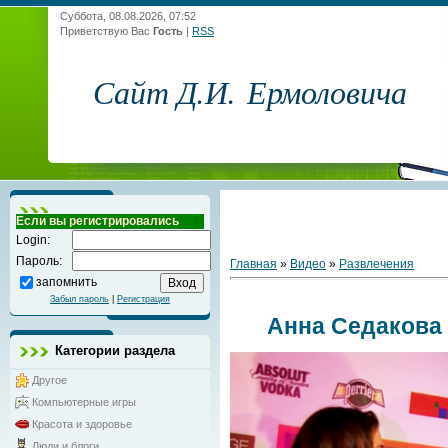
Суббота, 08.08.2026, 07:52
Приветствую Вас
Гость
|
RSS
Сайт Д.И. Ермоловича
Если вы регистрировались
Login:
Пароль:
Главная
»
Видео
»
Развлечения
запомнить
Забыл пароль
|
Регистрация
Анна Седакова
Категории раздела
Другое
Компьютерные игры
Красота и здоровье
Люди и блоги