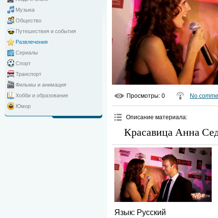
Музыка
Общество
Путешествия и события
Развлечения
Сериалы
Спорт
Транспорт
Фильмы и анимация
Просмотры
: 0
No comme
Хобби и образование
Юмор
Описание материала
:
Красавица Анна Сед
Язык
: Русский