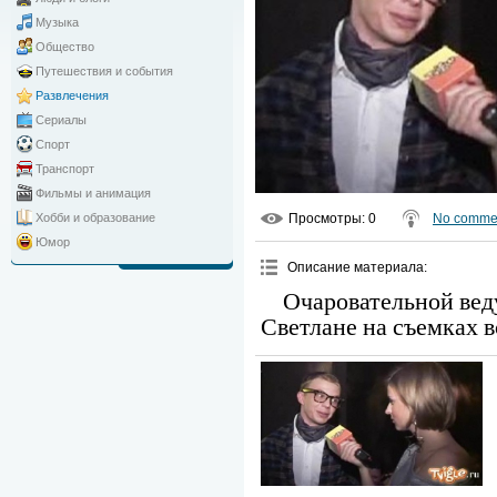
Музыка
Общество
Путешествия и события
Развлечения
Сериалы
Спорт
Транспорт
Фильмы и анимация
Просмотры
: 0
No comme
Хобби и образование
Юмор
Описание материала
:
Очаровательной вед
Светлане на съемках 