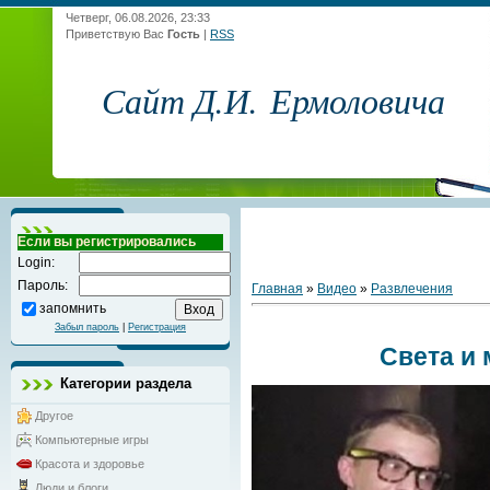
Четверг, 06.08.2026, 23:33
Приветствую Вас
Гость
|
RSS
Сайт Д.И. Ермоловича
Если вы регистрировались
Login:
Пароль:
Главная
»
Видео
»
Развлечения
запомнить
Забыл пароль
|
Регистрация
Света и
Категории раздела
Другое
Компьютерные игры
Красота и здоровье
Люди и блоги