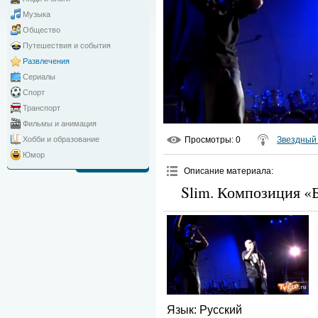
Музыка
Общество
Путешествия и события
Развлечения
Сериалы
Спорт
Транспорт
Фильмы и анимация
Просмотры
: 0
Звездный 
Хобби и образование
Юмор
Описание материала
:
Slim. Композиция «Б
Язык
: Русский