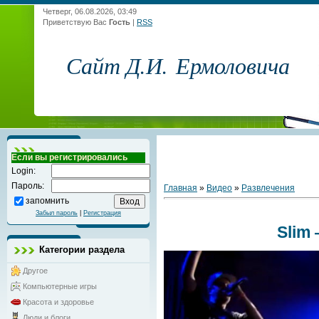
Четверг, 06.08.2026, 03:49
Приветствую Вас
Гость
|
RSS
Сайт Д.И. Ермоловича
Если вы регистрировались
Login:
Пароль:
Главная
»
Видео
»
Развлечения
запомнить
Забыл пароль
|
Регистрация
Slim
Категории раздела
Другое
Компьютерные игры
Красота и здоровье
Люди и блоги