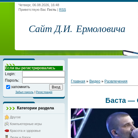
Четверг, 06.08.2026, 16:48
Приветствую Вас
Гость
|
RSS
Сайт Д.И. Ермоловича
Если вы регистрировались
Login:
Пароль:
Главная
»
Видео
»
Развлечения
запомнить
Забыл пароль
|
Регистрация
Баста —
Категории раздела
Другое
Компьютерные игры
Красота и здоровье
Люди и блоги