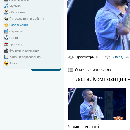
Музыка
Общество
Путешествия и события
Развлечения
Сериалы
Спорт
Транспорт
Фильмы и анимация
Просмотры
: 0
Звездный 
Хобби и образование
Юмор
Описание материала
:
Баста. Композиция 
Язык
: Русский