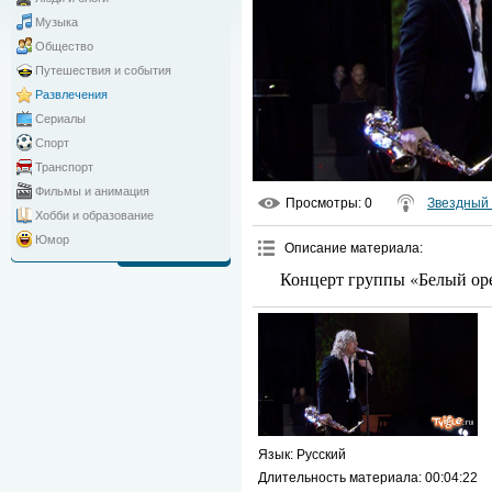
Музыка
Общество
Путешествия и события
Развлечения
Сериалы
Спорт
Транспорт
Фильмы и анимация
Просмотры
: 0
Звездный 
Хобби и образование
Юмор
Описание материала
:
Концерт группы «Белый оре
Язык
: Русский
Длительность материала
: 00:04:22