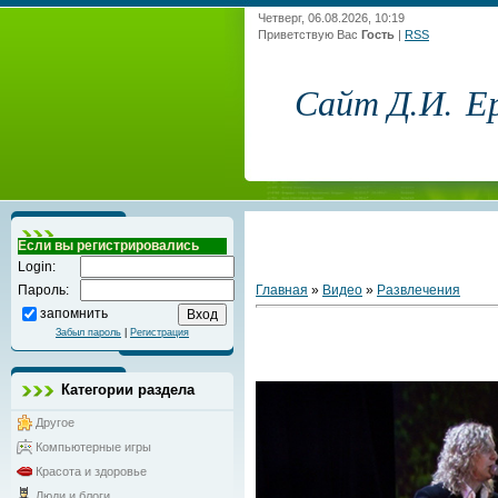
Четверг, 06.08.2026, 10:19
Приветствую Вас
Гость
|
RSS
Сайт Д.И. Е
Если вы регистрировались
Login:
Главная
»
Видео
»
Развлечения
Пароль:
запомнить
Забыл пароль
|
Регистрация
Категории раздела
Другое
Компьютерные игры
Красота и здоровье
Люди и блоги