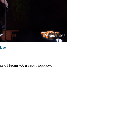
00:04:22
Live
л». Песня «А я тебя помню».