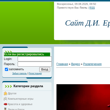
Воскресенье, 09.08.2026, 09:50
Приветствую Вас
Гость
|
RSS
Сайт Д.И. Е
Если вы регистрировались
Login:
Главная
»
Видео
»
Развлечения
Пароль:
запомнить
Забыл пароль
|
Регистрация
Категории раздела
Другое
Компьютерные игры
Красота и здоровье
Люди и блоги