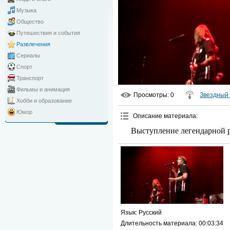
Музыка
Общество
Путешествия и события
Развлечения
Сериалы
Спорт
Транспорт
Фильмы и анимация
Просмотры
: 0
Звездный 
Хобби и образование
Юмор
Описание материала
:
Выступление легендарной р
Язык
: Русский
Длительность материала
: 00:03:34