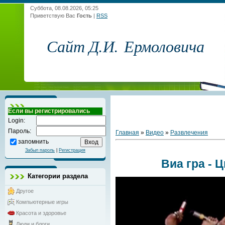
Суббота, 08.08.2026, 05:25
Приветствую Вас
Гость
|
RSS
Сайт Д.И. Ермоловича
Если вы регистрировались
Login:
Пароль:
Главная
»
Видео
»
Развлечения
запомнить
Забыл пароль
|
Регистрация
Виа гра - 
Категории раздела
Другое
Компьютерные игры
Красота и здоровье
Люди и блоги