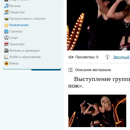
Музыка
Общество
Путешествия и события
Развлечения
Сериалы
Спорт
Транспорт
Фильмы и анимация
Просмотры
: 0
Звездный 
Хобби и образование
Юмор
Описание материала
:
Выступление группы
нож».