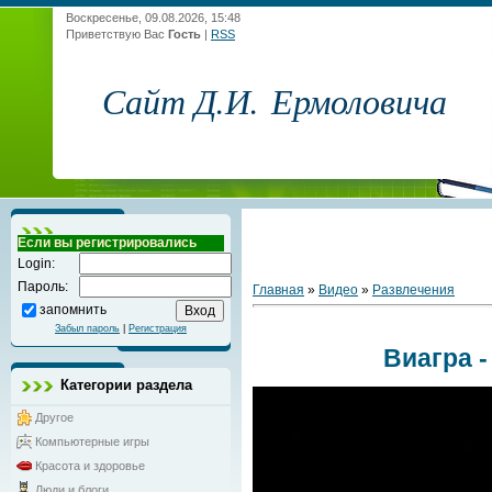
Воскресенье, 09.08.2026, 15:48
Приветствую Вас
Гость
|
RSS
Сайт Д.И. Ермоловича
Если вы регистрировались
Login:
Пароль:
Главная
»
Видео
»
Развлечения
запомнить
Забыл пароль
|
Регистрация
Виагра 
Категории раздела
Другое
Компьютерные игры
Красота и здоровье
Люди и блоги