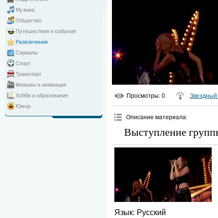
Музыка
Общество
Путешествия и события
Развлечения
Сериалы
Спорт
Транспорт
Фильмы и анимация
Просмотры
: 0
Звездный 
Хобби и образование
Юмор
Описание материала
:
Выступление группы
Язык
: Русский