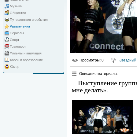
Музыка
Общество
Путешествия и события
Развлечения
Сериалы
Спорт
Транспорт
Фильмы и анимация
Просмотры
: 0
Звездный 
Хобби и образование
Юмор
Описание материала
:
Выступление группы
мне делать».