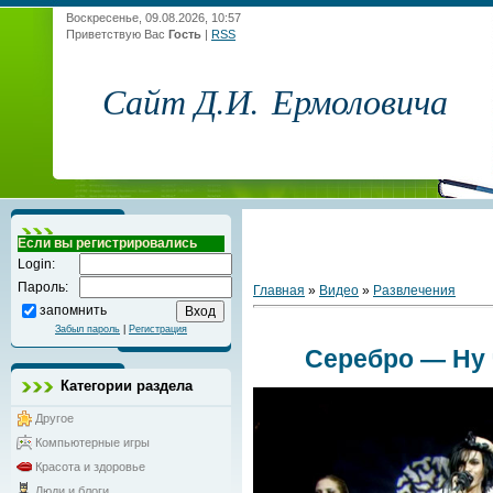
Воскресенье, 09.08.2026, 10:57
Приветствую Вас
Гость
|
RSS
Сайт Д.И. Ермоловича
Если вы регистрировались
Login:
Пароль:
Главная
»
Видео
»
Развлечения
запомнить
Забыл пароль
|
Регистрация
Серебро — Ну 
Категории раздела
Другое
Компьютерные игры
Красота и здоровье
Люди и блоги