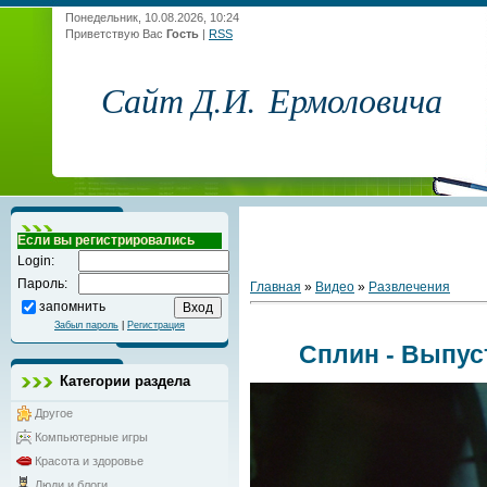
Понедельник, 10.08.2026, 10:24
Приветствую Вас
Гость
|
RSS
Сайт Д.И. Ермоловича
Если вы регистрировались
Login:
Пароль:
Главная
»
Видео
»
Развлечения
запомнить
Забыл пароль
|
Регистрация
Сплин - Выпус
Категории раздела
Другое
Компьютерные игры
Красота и здоровье
Люди и блоги