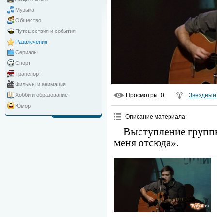
Музыка
Общество
Путешествия и события
Развлечения
Сериалы
Спорт
Транспорт
Фильмы и анимация
Просмотры
: 0
Звездный 
Хобби и образование
Юмор
Описание материала
:
Выступление групп
меня отсюда».