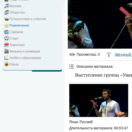
Музыка
Общество
Путешествия и события
Развлечения
Сериалы
Спорт
Транспорт
Фильмы и анимация
Просмотры
: 0
Звездный 
Хобби и образование
Юмор
Описание материала
:
Выступление группы «Умат
Язык
: Русский
Длительность материала
: 00:03:47