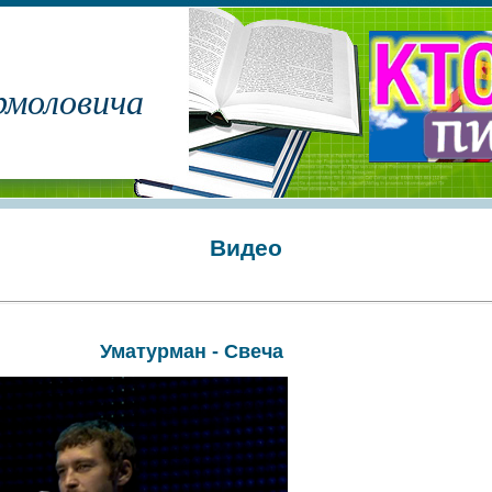
рмоловича
Видео
Уматурман - Свеча