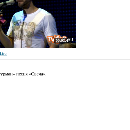
00:03:47
Live
урман» песня «Свеча».