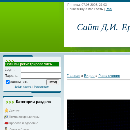
Пятница, 07.08.2026, 21:03
Приветствую Вас
Гость
|
RSS
Сайт Д.И. Е
Если вы регистрировались
Login:
Главная
»
Видео
»
Развлечения
Пароль:
запомнить
Забыл пароль
|
Регистрация
Категории раздела
Другое
Компьютерные игры
Красота и здоровье
Люди и блоги