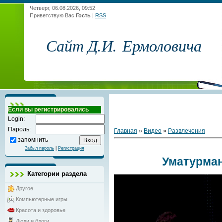
Четверг, 06.08.2026, 09:52
Приветствую Вас
Гость
|
RSS
Сайт Д.И. Ермоловича
Если вы регистрировались
Login:
Пароль:
Главная
»
Видео
»
Развлечения
запомнить
Забыл пароль
|
Регистрация
Уматурман
Категории раздела
Другое
Компьютерные игры
Красота и здоровье
Люди и блоги