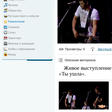
Музыка
Общество
Путешествия и события
Развлечения
Сериалы
Спорт
Транспорт
Фильмы и анимация
Просмотры
: 0
Звездный 
Хобби и образование
Юмор
Описание материала
:
Живое выступление
«Ты ушла».