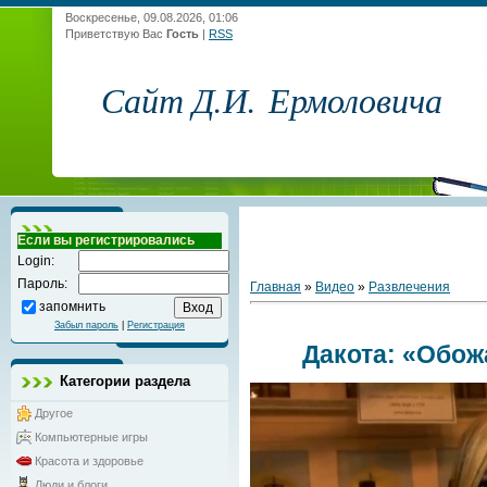
Воскресенье, 09.08.2026, 01:06
Приветствую Вас
Гость
|
RSS
Сайт Д.И. Ермоловича
Если вы регистрировались
Login:
Пароль:
Главная
»
Видео
»
Развлечения
запомнить
Забыл пароль
|
Регистрация
Дакота: «Обо
Категории раздела
Другое
Компьютерные игры
Красота и здоровье
Люди и блоги