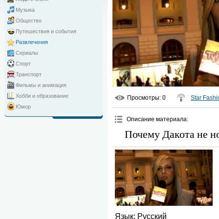
Музыка
Общество
Путешествия и события
Развлечения
Сериалы
Спорт
Транспорт
Фильмы и анимация
Хобби и образование
Просмотры
: 0
Star Fashi
Юмор
Описание материала
:
Почему Дакота не н
Язык
: Русский