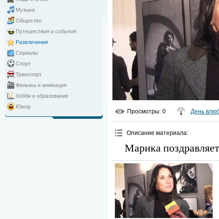
Музыка
Общество
Путешествия и события
Развлечения
Сериалы
Спорт
Транспорт
Фильмы и анимация
Хобби и образование
Юмор
Просмотры
: 0
День влю
Описание материала
:
Марика поздравляет