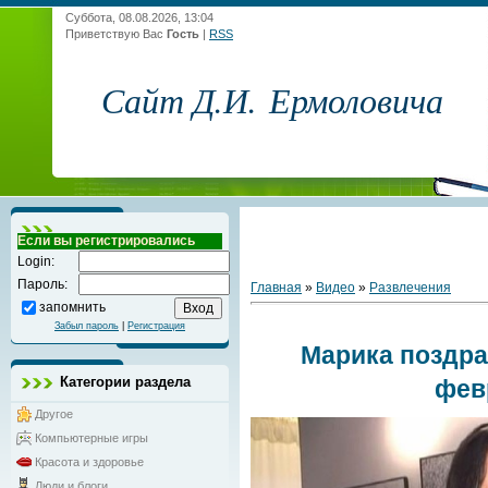
Суббота, 08.08.2026, 13:04
Приветствую Вас
Гость
|
RSS
Сайт Д.И. Ермоловича
Если вы регистрировались
Login:
Пароль:
Главная
»
Видео
»
Развлечения
запомнить
Забыл пароль
|
Регистрация
Марика поздра
Категории раздела
фев
Другое
Компьютерные игры
Красота и здоровье
Люди и блоги