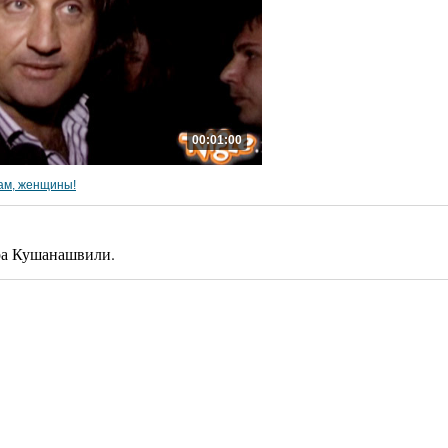
00:01:00
ам, женщины!
ра Кушанашвили.