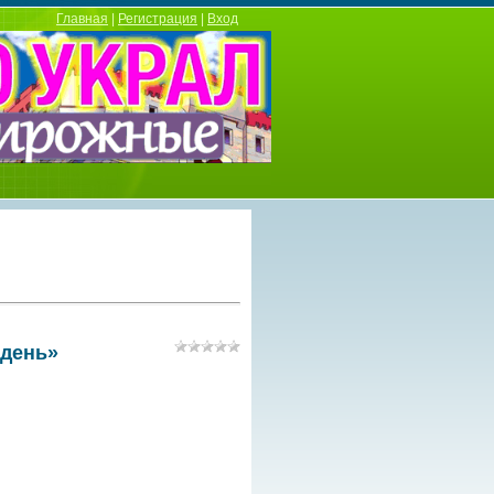
Главная
|
Регистрация
|
Вход
 день»