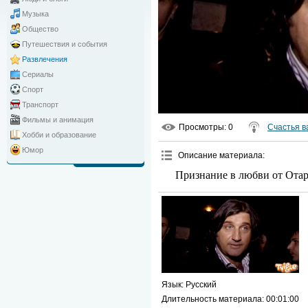
Музыка
Общество
Путешествия и события
Развлечения
Сериалы
Спорт
Транспорт
Фильмы и анимация
Просмотры
: 0
Счастья в
Хобби и образование
Юмор
Описание материала
:
Признание в любви от Ота
Язык
: Русский
Длительность материала
: 00:01:00