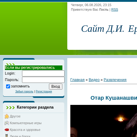
Четверг, 06.08.2026, 23:15
Приветствую Вас
Гость
|
RSS
Сайт Д.И. Е
Если вы регистрировались
Login:
Главная
»
Видео
»
Развлечения
Пароль:
запомнить
Забыл пароль
|
Регистрация
Отар Кушанашви
Категории раздела
Другое
Компьютерные игры
Красота и здоровье
Люди и блоги