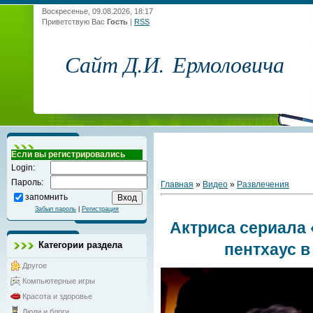
Воскресенье, 09.08.2026, 18:17
Приветствую Вас
Гость
|
RSS
Сайт Д.И. Ермоловича
Если вы регистрировались
Login:
Пароль:
Главная
»
Видео
»
Развлечения
запомнить
Забыл пароль
|
Регистрация
Актриса сериала
Категории раздела
пентхаус 
Другое
Компьютерные игры
Красота и здоровье
Люди и блоги