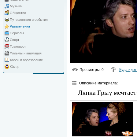
Музыка
Общество
Путешествия и события
Развлечения
Сериалы
Спорт
Транспорт
Фильмы и анимация
Хобби и образование
Юмор
Просмотры
: 0
Куда иде
Описание материала
:
Лянка Грыу мечтает