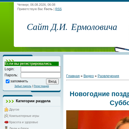
Четверг, 06.08.2026, 06:08
Приветствую Вас
Гость
|
RSS
Сайт Д.И. Ермоловича
Если вы регистрировались
Login:
Пароль:
Главная
»
Видео
»
Развлечения
запомнить
Забыл пароль
|
Регистрация
Новогодние позд
Категории раздела
Субб
Другое
Компьютерные игры
Красота и здоровье
Люди и блоги