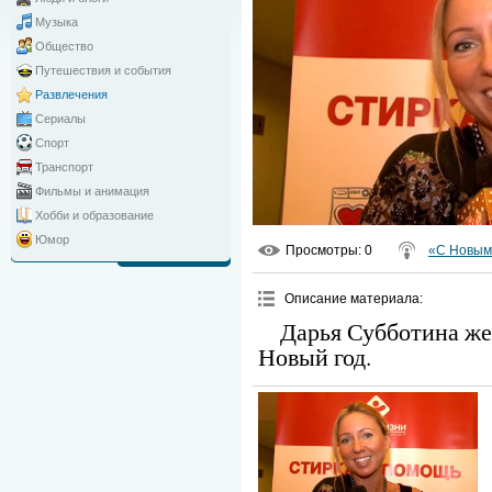
Музыка
Общество
Путешествия и события
Развлечения
Сериалы
Спорт
Транспорт
Фильмы и анимация
Хобби и образование
Юмор
Просмотры
: 0
«С Новым 
Описание материала
:
Дарья Субботина же
Новый год.