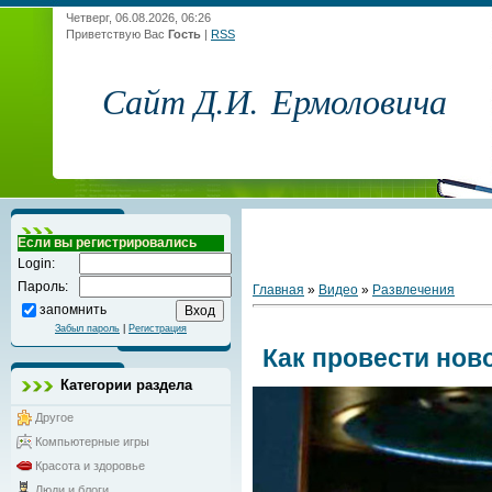
Четверг, 06.08.2026, 06:26
Приветствую Вас
Гость
|
RSS
Сайт Д.И. Ермоловича
Если вы регистрировались
Login:
Пароль:
Главная
»
Видео
»
Развлечения
запомнить
Забыл пароль
|
Регистрация
Как провести но
Категории раздела
Другое
Компьютерные игры
Красота и здоровье
Люди и блоги