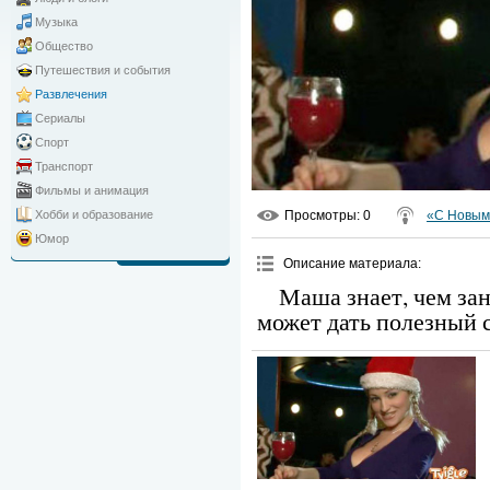
Музыка
Общество
Путешествия и события
Развлечения
Сериалы
Спорт
Транспорт
Фильмы и анимация
Просмотры
: 0
«С Новым 
Хобби и образование
Юмор
Описание материала
:
Маша знает, чем зан
может дать полезный с