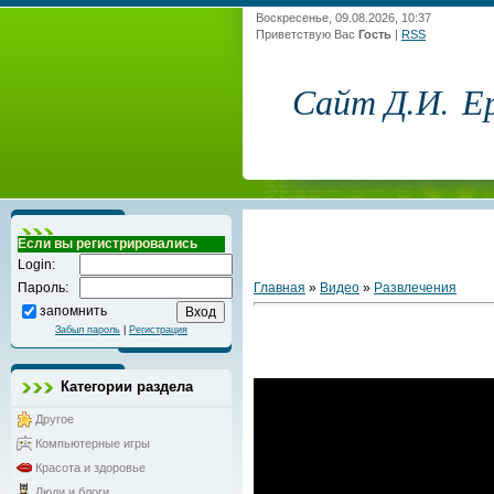
Воскресенье, 09.08.2026, 10:37
Приветствую Вас
Гость
|
RSS
Сайт Д.И. Е
Если вы регистрировались
Login:
Главная
»
Видео
»
Развлечения
Пароль:
запомнить
Забыл пароль
|
Регистрация
Категории раздела
Другое
Компьютерные игры
Красота и здоровье
Люди и блоги