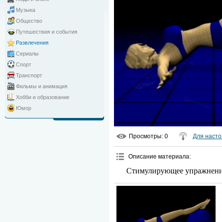
Музыка
Общество
Путешествия и события
Развлечения
Сериалы
Спорт
Транспорт
Фильмы и анимация
Хобби и образование
Юмор
Просмотры
: 0
Для наст
Описание материала
:
Стимулирующее упражнение 