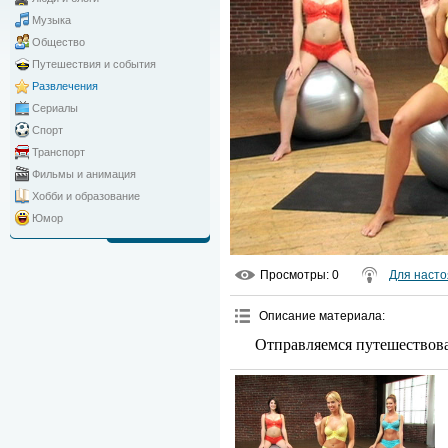
Музыка
Общество
Путешествия и события
Развлечения
Сериалы
Спорт
Транспорт
Фильмы и анимация
Хобби и образование
Юмор
Просмотры
: 0
Для наст
Описание материала
:
Отправляемся путешествова