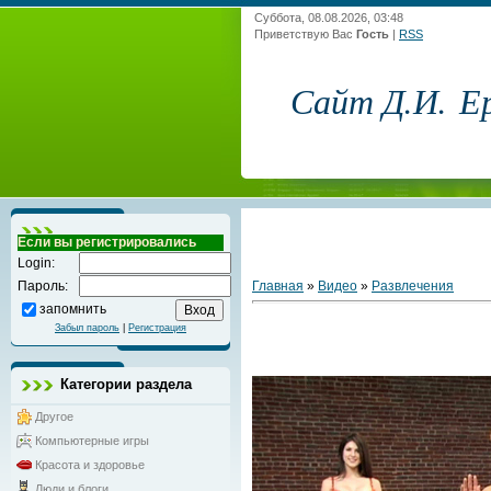
Суббота, 08.08.2026, 03:48
Приветствую Вас
Гость
|
RSS
Сайт Д.И. Е
Если вы регистрировались
Login:
Главная
»
Видео
»
Развлечения
Пароль:
запомнить
Забыл пароль
|
Регистрация
Категории раздела
Другое
Компьютерные игры
Красота и здоровье
Люди и блоги