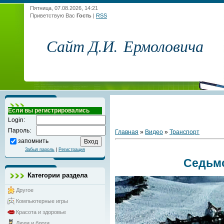
Пятница, 07.08.2026, 14:21
Приветствую Вас
Гость
|
RSS
Сайт Д.И. Ермоловича
Если вы регистрировались
Login:
Пароль:
Главная
»
Видео
»
Транспорт
запомнить
Забыл пароль
|
Регистрация
Седьм
Категории раздела
Другое
Компьютерные игры
Красота и здоровье
Люди и блоги