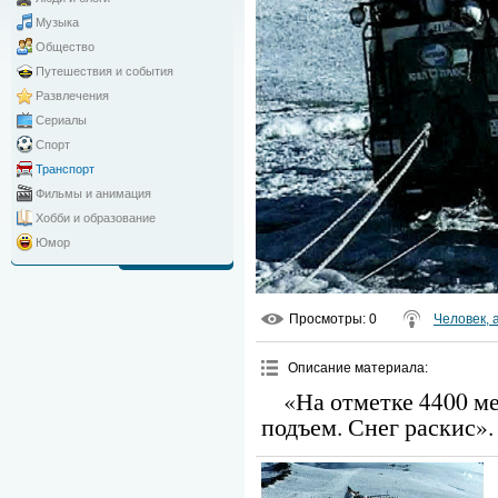
Музыка
Общество
Путешествия и события
Развлечения
Сериалы
Спорт
Транспорт
Фильмы и анимация
Хобби и образование
Юмор
Просмотры
: 0
Человек, 
Описание материала
:
«На отметке 4400 м
подъем. Снег раскис».