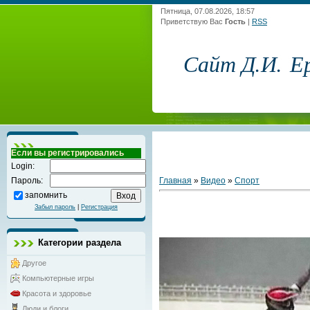
Пятница, 07.08.2026, 18:57
Приветствую Вас
Гость
|
RSS
Сайт Д.И. Е
Если вы регистрировались
Login:
Главная
»
Видео
»
Спорт
Пароль:
запомнить
Забыл пароль
|
Регистрация
Категории раздела
Другое
Компьютерные игры
Красота и здоровье
Люди и блоги