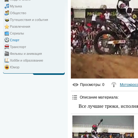
Музыка
Общество
Путешествия и события
Развлечения
Сериалы
Спорт
Транспорт
Фильмы и анимация
Хобби и образование
Юмор
Просмотры
: 0
Мотокрос
Описание материала
:
Все лучшие трюки, исполня