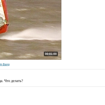
00:01:00
om Bang
а. Что делать?