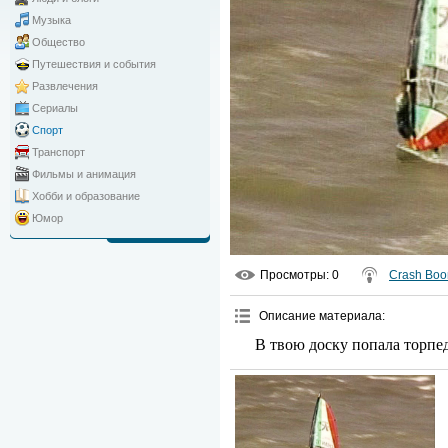
Музыка
Общество
Путешествия и события
Развлечения
Сериалы
Спорт
Транспорт
Фильмы и анимация
Хобби и образование
Юмор
Просмотры
: 0
Crash Bo
Описание материала
:
В твою доску попала торпед