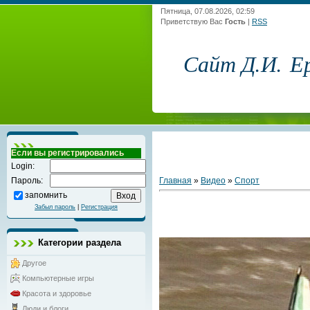
Пятница, 07.08.2026, 02:59
Приветствую Вас
Гость
|
RSS
Сайт Д.И. Е
Если вы регистрировались
Login:
Главная
»
Видео
»
Спорт
Пароль:
запомнить
Забыл пароль
|
Регистрация
Категории раздела
Другое
Компьютерные игры
Красота и здоровье
Люди и блоги