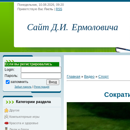
Понедельник, 10.08.2026, 09:20
Приветствую Вас
Гость
|
RSS
Сайт Д.И. Ермоловича
Если вы регистрировались
Login:
Пароль:
Главная
»
Видео
»
Спорт
запомнить
Забыл пароль
|
Регистрация
Сократ
Категории раздела
Другое
Компьютерные игры
Красота и здоровье
Люди и блоги