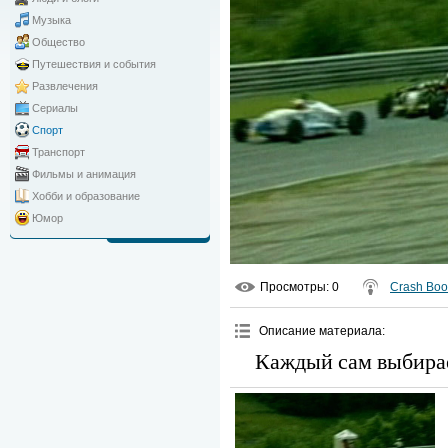
Музыка
Общество
Путешествия и события
Развлечения
Сериалы
Спорт
Транспорт
Фильмы и анимация
Хобби и образование
Юмор
Просмотры
: 0
Crash Bo
Описание материала
:
Каждый сам выбирае