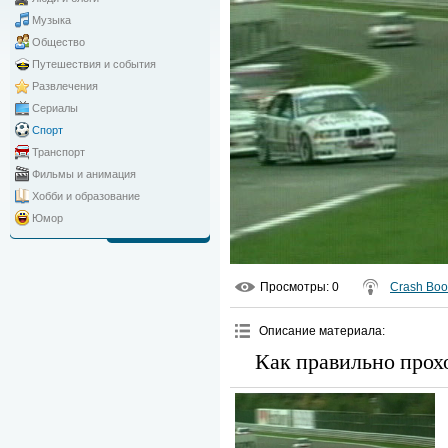
Музыка
Общество
Путешествия и события
Развлечения
Сериалы
Спорт
Транспорт
Фильмы и анимация
Хобби и образование
Юмор
Просмотры
: 0
Crash Bo
Описание материала
:
Как правильно прох