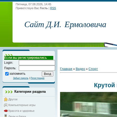
Пятница, 07.08.2026, 14:45
Приветствую Вас
Гость
|
RSS
Сайт Д.И. Ермоловича
Если вы регистрировались
Login:
Пароль:
Главная
»
Видео
»
Спорт
запомнить
Забыл пароль
|
Регистрация
Крутой
Категории раздела
Другое
Компьютерные игры
Красота и здоровье
Люди и блоги