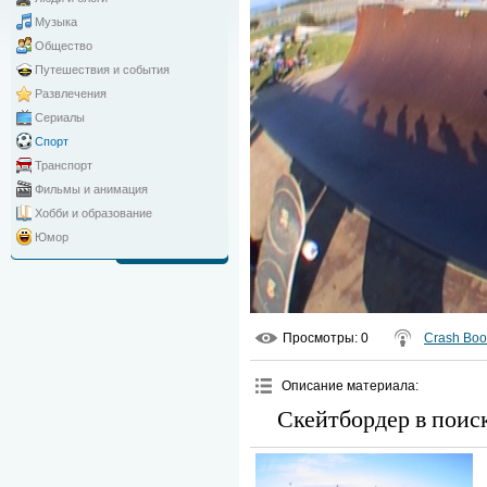
Музыка
Общество
Путешествия и события
Развлечения
Сериалы
Спорт
Транспорт
Фильмы и анимация
Хобби и образование
Юмор
Просмотры
: 0
Crash Bo
Описание материала
:
Скейтбордер в поис