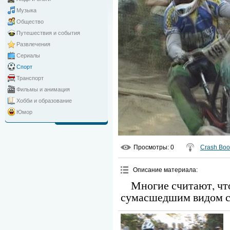
Музыка
Общество
Путешествия и события
Развлечения
Сериалы
Спорт
Транспорт
Фильмы и анимация
Хобби и образование
Юмор
Просмотры
: 0
Crash Bo
Описание материала
:
Многие считают, чт
сумасшедшим видом с