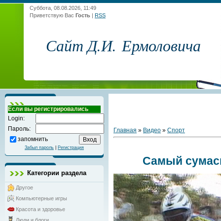
Суббота, 08.08.2026, 11:49
Приветствую Вас
Гость
|
RSS
Сайт Д.И. Ермоловича
Если вы регистрировались
Login:
Пароль:
Главная
»
Видео
»
Спорт
запомнить
Забыл пароль
|
Регистрация
Самый сумас
Категории раздела
Другое
Компьютерные игры
Красота и здоровье
Люди и блоги