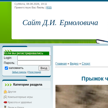
Суббота, 08.08.2026, 19:11
Приветствую Вас
Гость
|
RSS
Сайт Д.И. Ермоловича
Если вы регистрировались
Login:
Пароль:
Главная
»
Видео
»
Спорт
запомнить
Забыл пароль
|
Регистрация
Прыжок ч
Категории раздела
Другое
Компьютерные игры
Красота и здоровье
Люди и блоги