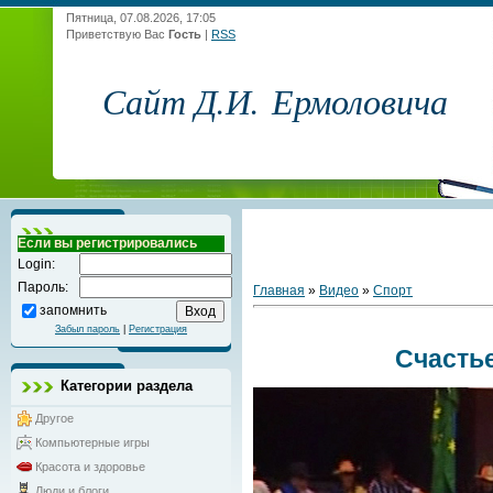
Пятница, 07.08.2026, 17:05
Приветствую Вас
Гость
|
RSS
Сайт Д.И. Ермоловича
Если вы регистрировались
Login:
Пароль:
Главная
»
Видео
»
Спорт
запомнить
Забыл пароль
|
Регистрация
Счасть
Категории раздела
Другое
Компьютерные игры
Красота и здоровье
Люди и блоги