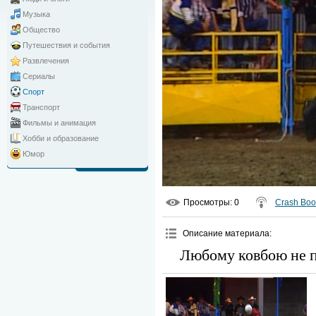
Музыка
Общество
Путешествия и события
Развлечения
Сериалы
Спорт
Транспорт
Фильмы и анимация
Хобби и образование
Юмор
Просмотры
: 0
Crash Bo
Описание материала
:
Любому ковбою не 