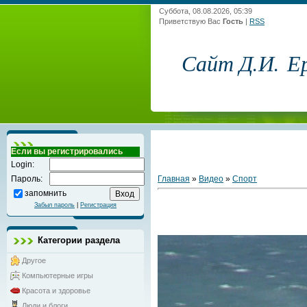
Суббота, 08.08.2026, 05:39
Приветствую Вас
Гость
|
RSS
Сайт Д.И. Е
Если вы регистрировались
Login:
Главная
»
Видео
»
Спорт
Пароль:
запомнить
Забыл пароль
|
Регистрация
Категории раздела
Другое
Компьютерные игры
Красота и здоровье
Люди и блоги