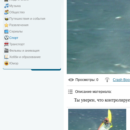
Музыка
Общество
Путешествия и события
Развлечения
Сериалы
Спорт
Транспорт
Фильмы и анимация
Хобби и образование
Юмор
Просмотры
: 0
Crash Bo
Описание материала
:
Ты уверен, что контролиру