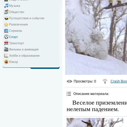
Музыка
Общество
Путешествия и события
Развлечения
Сериалы
Спорт
Транспорт
Фильмы и анимация
Хобби и образование
Юмор
Просмотры
: 0
Crash Bo
Описание материала
:
Веселое приземлен
нелепым падением.