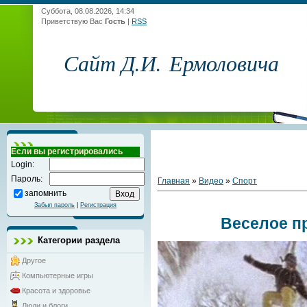
Суббота, 08.08.2026, 14:34
Приветствую Вас
Гость
|
RSS
Сайт Д.И. Ермоловича
Если вы регистрировались
Login:
Пароль:
Главная
»
Видео
»
Спорт
запомнить
Забыл пароль
|
Регистрация
Веселое п
Категории раздела
Другое
Компьютерные игры
Красота и здоровье
Люди и блоги