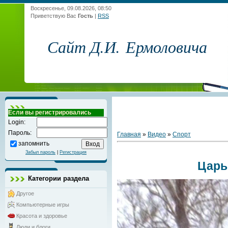
Воскресенье, 09.08.2026, 08:50
Приветствую Вас
Гость
|
RSS
Сайт Д.И. Ермоловича
Если вы регистрировались
Login:
Пароль:
Главная
»
Видео
»
Спорт
запомнить
Забыл пароль
|
Регистрация
Царь
Категории раздела
Другое
Компьютерные игры
Красота и здоровье
Люди и блоги