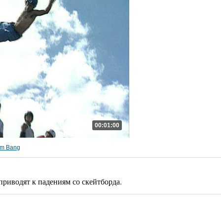
00:01:00
om Bang
риводят к падениям со скейтборда.