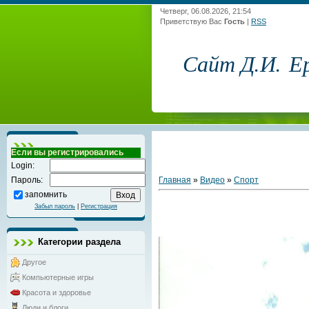
Четверг, 06.08.2026, 21:54
Приветствую Вас
Гость
|
RSS
Сайт Д.И. Е
Если вы регистрировались
Login:
Главная
»
Видео
»
Спорт
Пароль:
запомнить
Забыл пароль
|
Регистрация
Категории раздела
Другое
Компьютерные игры
Красота и здоровье
Люди и блоги