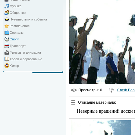
Музыка
Общество
Путешествия и события
Развлечения
Сериалы
Спорт
Транспорт
Фильмы и анимация
Хобби и образование
Юмор
Просмотры
: 0
Crash Bo
Описание материала
:
Неверные вращений доски п