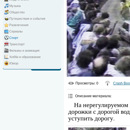
Музыка
Общество
Путешествия и события
Развлечения
Сериалы
Спорт
Транспорт
Фильмы и анимация
Хобби и образование
Юмор
Просмотры
: 0
Crash Bo
Описание материала
:
На нерегулируемом 
дорожки с дорогой во
уступить дорогу.