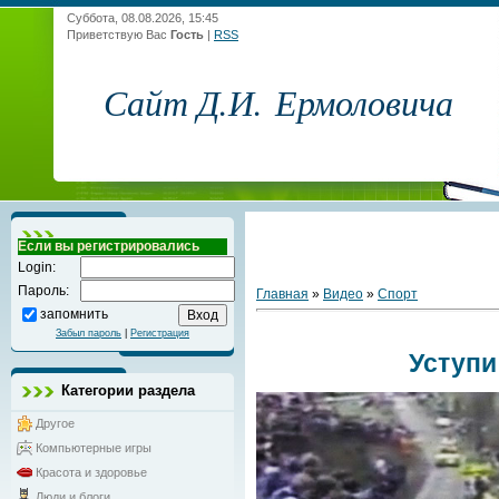
Суббота, 08.08.2026, 15:45
Приветствую Вас
Гость
|
RSS
Сайт Д.И. Ермоловича
Если вы регистрировались
Login:
Пароль:
Главная
»
Видео
»
Спорт
запомнить
Забыл пароль
|
Регистрация
Уступи
Категории раздела
Другое
Компьютерные игры
Красота и здоровье
Люди и блоги