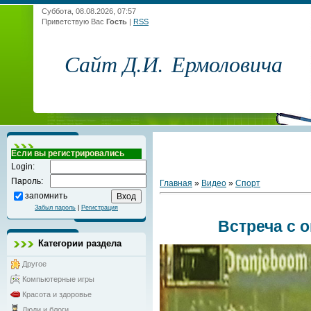
Суббота, 08.08.2026, 07:57
Приветствую Вас
Гость
|
RSS
Сайт Д.И. Ермоловича
Если вы регистрировались
Login:
Пароль:
Главная
»
Видео
»
Спорт
запомнить
Забыл пароль
|
Регистрация
Встреча с 
Категории раздела
Другое
Компьютерные игры
Красота и здоровье
Люди и блоги