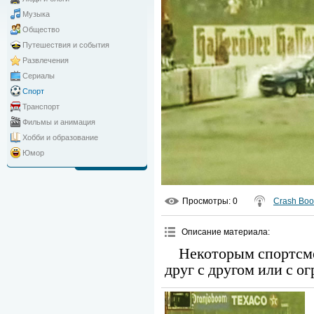
Музыка
Общество
Путешествия и события
Развлечения
Сериалы
Спорт
Транспорт
Фильмы и анимация
Хобби и образование
Юмор
Просмотры
: 0
Crash Bo
Описание материала
:
Некоторым спортсме
друг с другом или с о