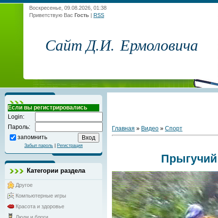
Воскресенье, 09.08.2026, 01:38
Приветствую Вас
Гость
|
RSS
Сайт Д.И. Ермоловича
Если вы регистрировались
Login:
Пароль:
Главная
»
Видео
»
Спорт
запомнить
Забыл пароль
|
Регистрация
Прыгучий
Категории раздела
Другое
Компьютерные игры
Красота и здоровье
Люди и блоги