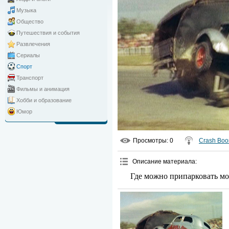
Музыка
Общество
Путешествия и события
Развлечения
Сериалы
Спорт
Транспорт
Фильмы и анимация
Хобби и образование
Юмор
Просмотры
: 0
Crash Bo
Описание материала
:
Где можно припарковать м