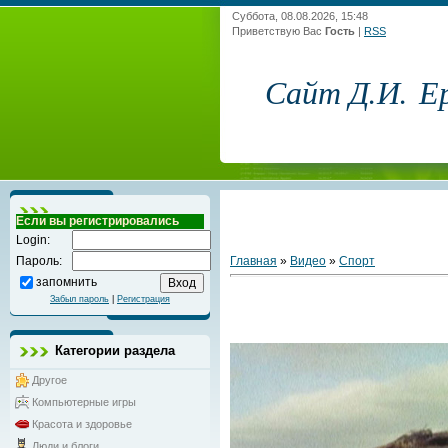
Суббота, 08.08.2026, 15:48
Приветствую Вас
Гость
|
RSS
Сайт Д.И. Е
Если вы регистрировались
Login:
Главная
»
Видео
»
Спорт
Пароль:
запомнить
Забыл пароль
|
Регистрация
Категории раздела
Другое
Компьютерные игры
Красота и здоровье
Люди и блоги